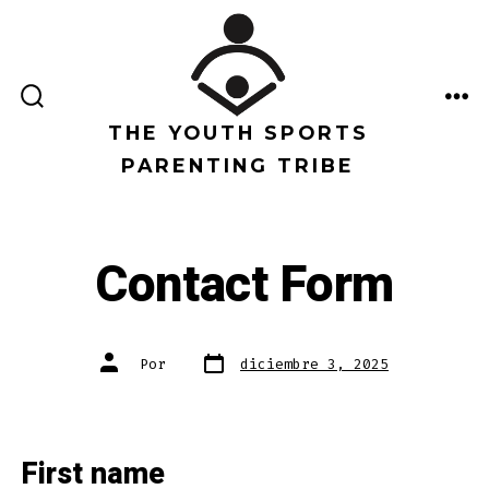
Saltar
al
contenido
ALTERNAR
ME
LA
THE YOUTH SPORTS
BÚSQUEDA
PARENTING TRIBE
Contact Form
Fecha
Autor
Por
diciembre 3, 2025
de
de
publicación
la
entrada
First name