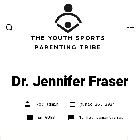
Saltar
al
contenido
ALTERNAR
ME
LA
THE YOUTH SPORTS
BÚSQUEDA
PARENTING TRIBE
Dr. Jennifer Fraser
Fecha
Autor
Por
admin
junio 26, 2024
de
de
publicación
la
entrada
Categorías
en
En
GUEST
No hay comentarios
Dr.
Jennif
Fraser