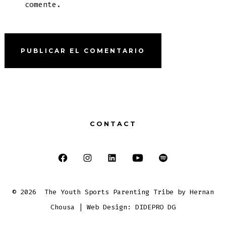
comente.
CONTACT
Abrir
Abrir
Abrir
Abrir
Abrir
Facebook
Instagram
LinkedIn
YouTube
Spotify
© 2026
The Youth Sports Parenting Tribe by Hernan
en
en
en
en
en
Chousa | Web Design: DIDEPRO DG
una
una
una
una
una
nueva
nueva
nueva
nueva
nueva